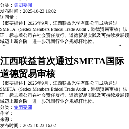
分类：
集团要闻
发布时间：
2025-10-23 16:02
访问量：
【概要描述】
2025年9月，江西联益光学有限公司成功通过
SMETA（Sedex Members Ethical Trade Audit，道德贸易审核）认
证，标志着公司在社会责任履行、道德贸易实践及可持续发展领
域迈上新台阶，进一步巩固行业合规标杆地位。


江西联益首次通过SMETA国际
道德贸易审核
【概要描述】
2025年9月，江西联益光学有限公司成功通过
SMETA（Sedex Members Ethical Trade Audit，道德贸易审核）认
证，标志着公司在社会责任履行、道德贸易实践及可持续发展领
域迈上新台阶，进一步巩固行业合规标杆地位。
分类：
集团要闻
作者：
来源：
发布时间：
2025-10-23 16:02