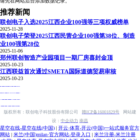
请先在网站后台添加数据记录。
推荐新闻
联创电子入选2025江西企业100强等三项权威榜单
2025-11-28
联创电子荣登2025江西民营企业100强第38位、制造
业100强第28位
2025-11-06
郑州联创智造产业园项目一期厂房喜封金顶
2025-10-23
江西联益首次通过SMETA国际道德贸易审核
2025-10-23
发展历程
规划蓝图
技术创新
人才发展
版权所有：联创电子科技股份有限公司
赣ICP备16001829号
网站建
设：
中企动力
南昌
星空在线-星空在线(中国)
|
开云·体育-开云(中国)一站式服务官方
网站
|
米兰(中国)milan·官方网站-登录入口
|
米兰注册-米兰注册