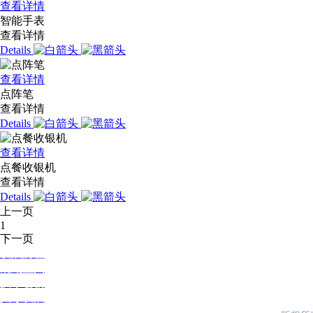
查看详情
智能手表
查看详情
Details
查看详情
点阵笔
查看详情
Details
查看详情
点餐收银机
查看详情
Details
上一页
1
下一页
发展历程
规划蓝图
技术创新
人才发展